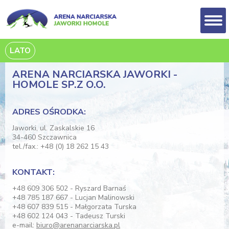
LATO
ARENA NARCIARSKA JAWORKI -
HOMOLE SP.Z O.O.
ADRES OŚRODKA:
Jaworki, ul. Zaskalskie 16
34-460 Szczawnica
tel./fax.: +48 (0) 18 262 15 43
KONTAKT:
+48 609 306 502 - Ryszard Barnaś
+48 785 187 667 - Lucjan Malinowski
+48 607 839 515 - Małgorzata Turska
+48 602 124 043 - Tadeusz Turski
e-mail:
biuro@arenanarciarska.pl