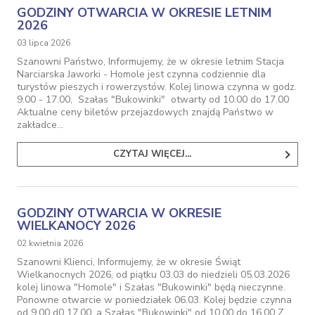
GODZINY OTWARCIA W OKRESIE LETNIM
2026
03 lipca 2026
Szanowni Państwo, Informujemy, że w okresie letnim Stacja
Narciarska Jaworki - Homole jest czynna codziennie dla
turystów pieszych i rowerzystów. Kolej linowa czynna w godz.
9.00 - 17.00, Szałas "Bukowinki" otwarty od 10.00 do 17.00
Aktualne ceny biletów przejazdowych znajdą Państwo w
zakładce…
CZYTAJ WIĘCEJ...
GODZINY OTWARCIA W OKRESIE
WIELKANOCY 2026
02 kwietnia 2026
Szanowni Klienci, Informujemy, że w okresie Świąt
Wielkanocnych 2026, od piątku 03.03 do niedzieli 05.03.2026
kolej linowa "Homole" i Szałas "Bukowinki" będą nieczynne.
Ponowne otwarcie w poniedziałek 06.03. Kolej będzie czynna
od 9.00 d0 17.00, a Szałas "Bukowinki" od 10.00 do 16.00 Z