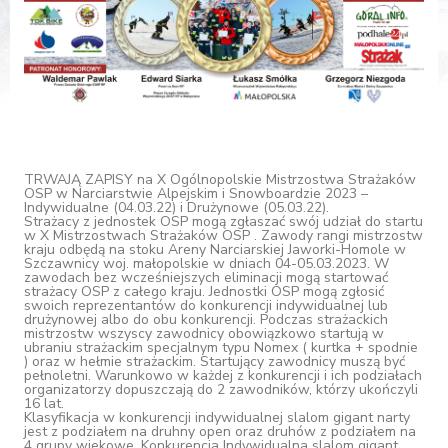
TRWAJĄ ZAPISY na X Ogólnopolskie Mistrzostwa Strażaków
OSP w Narciarstwie Alpejskim i Snowboardzie 2023 –
Indywidualne (04.03.22) i Drużynowe (05.03.22).
Strażacy z jednostek OSP mogą zgłaszać swój udział do startu
w X Mistrzostwach Strażaków OSP . Zawody rangi mistrzostw
kraju odbędą na stoku Areny Narciarskiej Jaworki-Homole w
Szczawnicy woj. małopolskie w dniach 04-05.03.2023. W
zawodach bez wcześniejszych eliminacji mogą startować
strażacy OSP z całego kraju. Jednostki OSP mogą zgłosić
swoich reprezentantów do konkurencji indywidualnej lub
drużynowej albo do obu konkurencji. Podczas strażackich
mistrzostw wszyscy zawodnicy obowiązkowo startują w
ubraniu strażackim specjalnym typu Nomex ( kurtka + spodnie
) oraz w hełmie strażackim. Startujący zawodnicy muszą być
pełnoletni. Warunkowo w każdej z konkurencji i ich podziałach
organizatorzy dopuszczają do 2 zawodników, którzy ukończyli
16 lat.
Klasyfikacja w konkurencji indywidualnej slalom gigant narty
jest z podziałem na druhny open oraz druhów z podziałem na
4 grupy wiekowe. Konkurencja Indywidualna slalom gigant