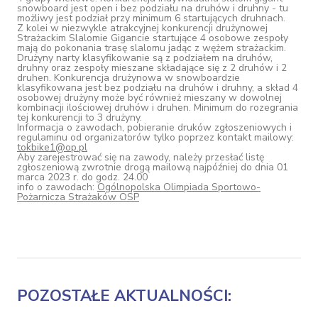
snowboard jest open i bez podziału na druhów i druhny - tu
możliwy jest podział przy minimum 6 startujących druhnach.
Z kolei w niezwykle atrakcyjnej konkurencji drużynowej
Strażackim Slalomie Gigancie startujące 4 osobowe zespoły
mają do pokonania trasę slalomu jadąc z wężem strażackim.
Drużyny narty klasyfikowanie są z podziałem na druhów,
druhny oraz zespoły mieszane składające się z 2 druhów i 2
druhen. Konkurencja drużynowa w snowboardzie
klasyfikowana jest bez podziału na druhów i druhny, a skład 4
osobowej drużyny może być również mieszany w dowolnej
kombinacji ilościowej druhów i druhen. Minimum do rozegrania
tej konkurencji to 3 drużyny.
Informacja o zawodach, pobieranie druków zgłoszeniowych i
regulaminu od organizatorów tylko poprzez kontakt mailowy:
tokbike1@op.pl
Aby zarejestrować się na zawody, należy przesłać listę
zgłoszeniową zwrotnie drogą mailową najpóźniej do dnia 01
marca 2023 r. do godz. 24.00
info o zawodach:
Ogólnopolska Olimpiada Sportowo-
Pożarnicza Strażaków OSP
POZOSTAŁE AKTUALNOŚCI: