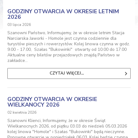
GODZINY OTWARCIA W OKRESIE LETNIM
2026
03 lipca 2026
Szanowni Państwo, Informujemy, że w okresie letnim Stacja
Narciarska Jaworki - Homole jest czynna codziennie dla
turystów pieszych i rowerzystów. Kolej linowa czynna w godz.
9.00 - 17.00, Szałas "Bukowinki" otwarty od 10.00 do 17.00
Aktualne ceny biletów przejazdowych znajdą Państwo w
zakładce…
CZYTAJ WIĘCEJ...
GODZINY OTWARCIA W OKRESIE
WIELKANOCY 2026
02 kwietnia 2026
Szanowni Klienci, Informujemy, że w okresie Świąt
Wielkanocnych 2026, od piątku 03.03 do niedzieli 05.03.2026
kolej linowa "Homole" i Szałas "Bukowinki" będą nieczynne.
Ponowne otwarcie w poniedziałek 06.03. Kolej będzie czynna