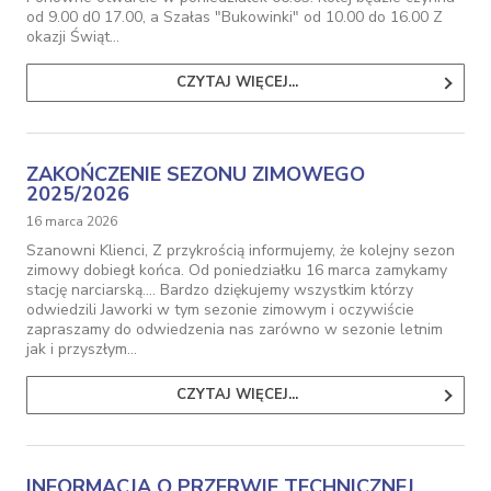
od 9.00 d0 17.00, a Szałas "Bukowinki" od 10.00 do 16.00 Z
okazji Świąt…
CZYTAJ WIĘCEJ...
ZAKOŃCZENIE SEZONU ZIMOWEGO
2025/2026
16 marca 2026
Szanowni Klienci, Z przykrością informujemy, że kolejny sezon
zimowy dobiegł końca. Od poniedziałku 16 marca zamykamy
stację narciarską.... Bardzo dziękujemy wszystkim którzy
odwiedzili Jaworki w tym sezonie zimowym i oczywiście
zapraszamy do odwiedzenia nas zarówno w sezonie letnim
jak i przyszłym…
CZYTAJ WIĘCEJ...
INFORMACJA O PRZERWIE TECHNICZNEJ