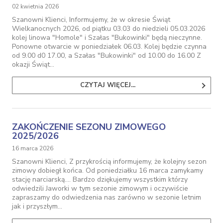
02 kwietnia 2026
Szanowni Klienci, Informujemy, że w okresie Świąt
Wielkanocnych 2026, od piątku 03.03 do niedzieli 05.03.2026
kolej linowa "Homole" i Szałas "Bukowinki" będą nieczynne.
Ponowne otwarcie w poniedziałek 06.03. Kolej będzie czynna
od 9.00 d0 17.00, a Szałas "Bukowinki" od 10.00 do 16.00 Z
okazji Świąt…
CZYTAJ WIĘCEJ...
ZAKOŃCZENIE SEZONU ZIMOWEGO
2025/2026
16 marca 2026
Szanowni Klienci, Z przykrością informujemy, że kolejny sezon
zimowy dobiegł końca. Od poniedziałku 16 marca zamykamy
stację narciarską.... Bardzo dziękujemy wszystkim którzy
odwiedzili Jaworki w tym sezonie zimowym i oczywiście
zapraszamy do odwiedzenia nas zarówno w sezonie letnim
jak i przyszłym…