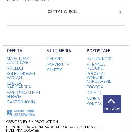
CZYTAJ WIĘCEJ...
OFERTA
MULTIMEDIA
POZOSTAŁE
MAPA TRAS
GALERIA
AKTUALNOŚCI
ZJAZDOWYCH
JAWORKI TV
ATRAKCJE
NOCLEGI
REGIONU
KAMERKI
KOLEJ LINOWA I
POGODA I
WYCIĄGI
WARUNKI
NARCIARSKIE
SZKOŁA
NARCIARSKA
POGODA
WYPOŻYCZALNIA I
DOJAZD
SERWIS
CENNIK
GASTRONOMIA
KONTAKT
DO GÓRY
CREATED BY
BM PRODUCTION
COPYRIGHT © ARENA NARCIARSKA JAWORKI-HOMOLE
|
POLITYKA COOKIES