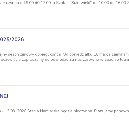
ie czynna od 9.00 d0 17.00, a Szałas "Bukowinki" od 10.00 do 16.00 Z
025/2026
olejny sezon zimowy dobiegł końca. Od poniedziałku 16 marca zamykamy 
i oczywiście zapraszamy do odwiedzenia nas zarówno w sezonie letnim
NEJ
 - 13.03. 2026 Stacja Narciarska będzie nieczynna. Planujemy ponowne