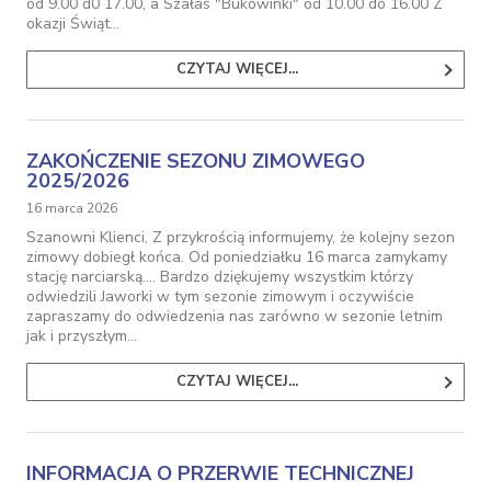
od 9.00 d0 17.00, a Szałas "Bukowinki" od 10.00 do 16.00 Z
okazji Świąt…
CZYTAJ WIĘCEJ...
ZAKOŃCZENIE SEZONU ZIMOWEGO
2025/2026
16 marca 2026
Szanowni Klienci, Z przykrością informujemy, że kolejny sezon
zimowy dobiegł końca. Od poniedziałku 16 marca zamykamy
stację narciarską.... Bardzo dziękujemy wszystkim którzy
odwiedzili Jaworki w tym sezonie zimowym i oczywiście
zapraszamy do odwiedzenia nas zarówno w sezonie letnim
jak i przyszłym…
CZYTAJ WIĘCEJ...
INFORMACJA O PRZERWIE TECHNICZNEJ