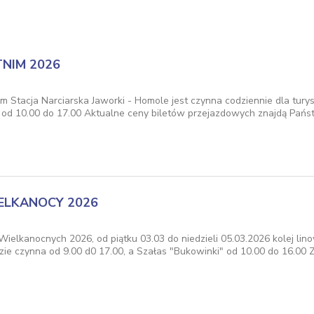
NIM 2026
m Stacja Narciarska Jaworki - Homole jest czynna codziennie dla tury
y od 10.00 do 17.00 Aktualne ceny biletów przejazdowych znajdą Pań
ELKANOCY 2026
 Wielkanocnych 2026, od piątku 03.03 do niedzieli 05.03.2026 kolej li
ie czynna od 9.00 d0 17.00, a Szałas "Bukowinki" od 10.00 do 16.00 Z