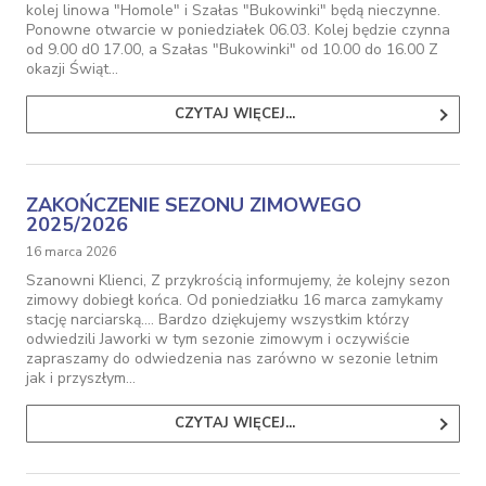
kolej linowa "Homole" i Szałas "Bukowinki" będą nieczynne.
Ponowne otwarcie w poniedziałek 06.03. Kolej będzie czynna
od 9.00 d0 17.00, a Szałas "Bukowinki" od 10.00 do 16.00 Z
okazji Świąt…
CZYTAJ WIĘCEJ...
ZAKOŃCZENIE SEZONU ZIMOWEGO
2025/2026
16 marca 2026
Szanowni Klienci, Z przykrością informujemy, że kolejny sezon
zimowy dobiegł końca. Od poniedziałku 16 marca zamykamy
stację narciarską.... Bardzo dziękujemy wszystkim którzy
odwiedzili Jaworki w tym sezonie zimowym i oczywiście
zapraszamy do odwiedzenia nas zarówno w sezonie letnim
jak i przyszłym…
CZYTAJ WIĘCEJ...