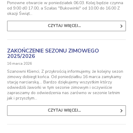
Ponowne otwarcie w poniedziałek 06.03. Kolej będzie czynna
od 9.00 d0 17.00, a Szałas "Bukowinki" od 10.00 do 16.00 Z
okazji Świąt…
CZYTAJ WIĘCEJ...
ZAKOŃCZENIE SEZONU ZIMOWEGO
2025/2026
16 marca 2026
Szanowni Klienci, Z przykrością informujemy, że kolejny sezon
zimowy dobiegł końca. Od poniedziałku 16 marca zamykamy
stację narciarską.... Bardzo dziękujemy wszystkim którzy
odwiedzili Jaworki w tym sezonie zimowym i oczywiście
zapraszamy do odwiedzenia nas zarówno w sezonie letnim
jak i przyszłym…
CZYTAJ WIĘCEJ...